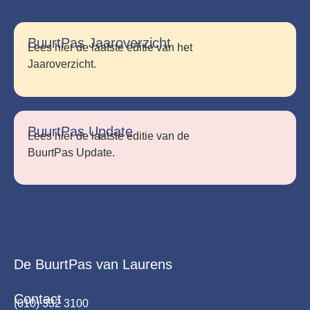
BuurtPas Jaaroverzicht
Lees hier de laatste editie van het
Jaaroverzicht.
BuurtPas Update
Lees hier de laatste editie van de
BuurtPas Update.
De BuurtPas van Laurens
Contact
(010) 332 3100