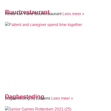
Buurtrestaurant
Resto van Harte Buurtrestaurant
Lees meer »
Dagbesteding
Dagbesteding bij Laurens
Lees meer »