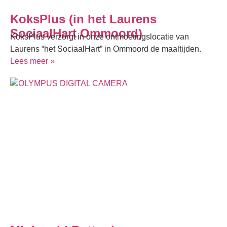
KoksPlus (in het Laurens
SociaalHart Ommoord)
KoksPlus verzorgt in onze ontmoetingslocatie van
Laurens “het SociaalHart” in Ommoord de maaltijden.
Lees meer »