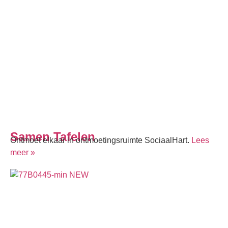
Samen Tafelen
Ontmoet elkaar in ontmoetingsruimte SociaalHart.
Lees
meer »