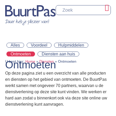
Alles
Voordeel
Hulpmiddelen
Ontmoeten
Diensten aan huis
Ontmoeten
U bent hier:
Home
»
Diensten
»
Ontmoeten
Op deze pagina ziet u een overzicht van alle producten
en diensten op het gebied van ontmoeten. De BuurtPas
werkt samen met ongeveer 70 partners, waarvan u de
dienstverlening op deze site kunt vinden. We werken er
hard aan zodat u binnenkort ook via deze site online uw
dienstverlening kunt aanvragen.